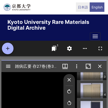
Skip
日本語
English
to
main
Kyoto University Rare Materials
content
Digital Archive
Toggle
naviga