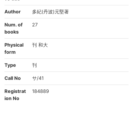
Author
多紀(丹波)元堅著
Num. of
27
books
Physical
刊 和大
form
Type
刊
Call No
サ/41
Registrat
184889
ion No
NDC
490
Rights