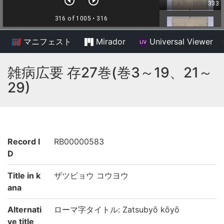
マニフェスト
Mirador
Universal Viewer
/
雑病広要 存27巻(巻3～19、21～
29)
Record I
RB00000583
D
Title in k
ザツビョウ コウヨウ
ana
Alternati
ローマ字タイトル: Zatsubyō kōyō
ve title