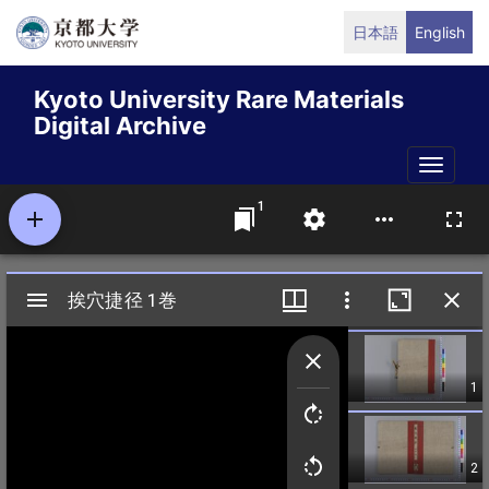
Skip
日本語
English
to
main
Kyoto University Rare Materials
content
Digital Archive
Toggle
naviga