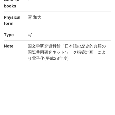
books
Physical
写 和大
form
Type
写
Note
国文学研究資料館「日本語の歴史的典籍の
国際共同研究ネットワーク構築計画」によ
り電子化(平成28年度)
Call No
ア/48
Registrat
705790
ion No
Creation
2016
year