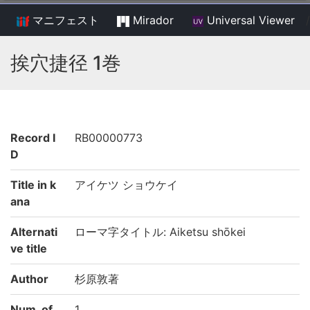
マニフェスト
Mirador
Universal Viewer
/
挨穴捷径 1巻
Record I
RB00000773
D
Title in k
アイケツ ショウケイ
ana
Alternati
ローマ字タイトル: Aiketsu shōkei
ve title
Author
杉原敦著
Num. of
1