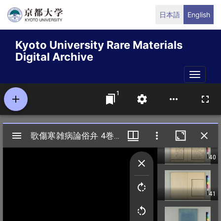
Skip
日本語
English
to
main
Kyoto University Rare Materials
content
Digital Archive
Toggle
naviga