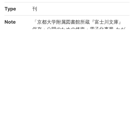
Type
刊
Note
「京都大学附属図書館所蔵『富士川文庫』
保存・公開のための修復・電子化事業-わが
国の医学の歴史を俯瞰する研究基盤構築の
ために-(機能強化経費)」により電子化(平成
29年度)
Call No
ウ/5
Registrat
183768
ion No
Creation
2017
year
Rights