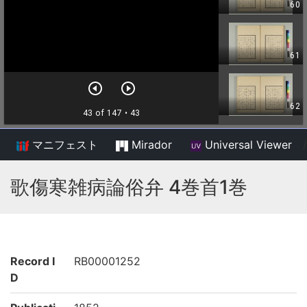
マニフェスト
Mirador
Universal Viewer
/
歌傷寒雑病論俗弁 4巻首1巻
Record I
RB00001252
D