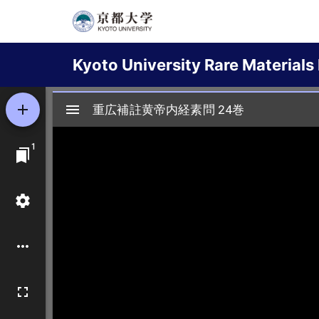
Skip
to
Main
main
Kyoto University Rare Materials 
content
navigation