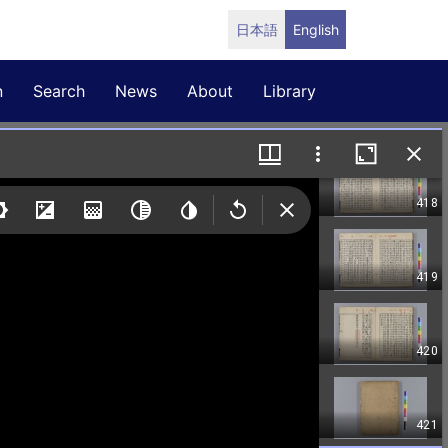
日本語
English
n
Search
News
About
Library