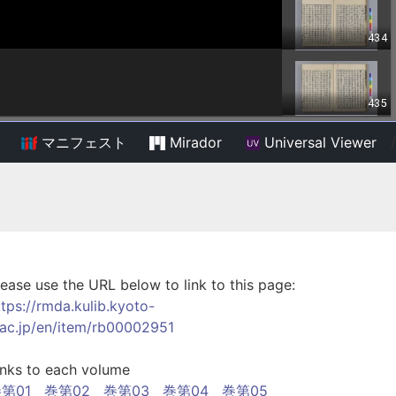
マニフェスト
Mirador
Universal Viewer
/
lease use the URL below to link to this page:
ttps://rmda.kulib.kyoto-
.ac.jp/en/item/rb00002951
inks to each volume
第01
巻第02
巻第03
巻第04
巻第05