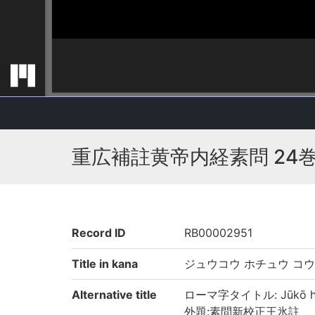
重広補註黄帝内経素問 24
Record ID
RB00002951
Title in kana
ジュウコウ ホチュウ コウ
Alternative title
ローマ字タイトル: Jūkō hoch
外題:素問新校正王氷註