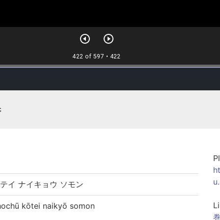
巻
P
h
u
テイ ナイキョウ ソモン
L
ū kōtei naikyō somon
巻