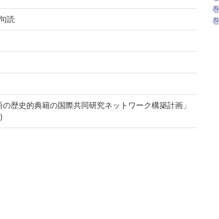
巻
立句読
巻
語の歴史的典籍の国際共同研究ネットワーク構築計画」
)