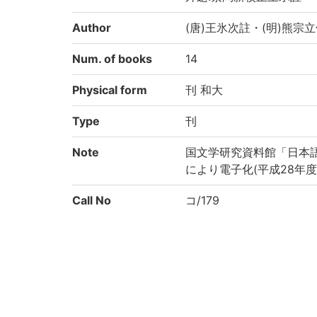
Author
(唐)王氷次註・(明)熊宗
Num. of books
14
Physical form
刊 和大
Type
刊
Note
国文学研究資料館「日本
により電子化(平成28年度
Call No
コ/179
Registration No
184813
Creation year
2016
Rights