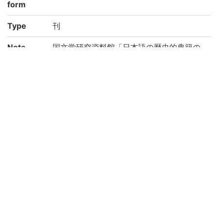
form
Type
刊
Note
国文学研究資料館「日本語の歴史的典籍の
国際共同研究ネットワーク構築計画」によ
り電子化(平成29年度)
Call No
カ/36
Registrat
183959
ion No
Creation
2017
year
Rights