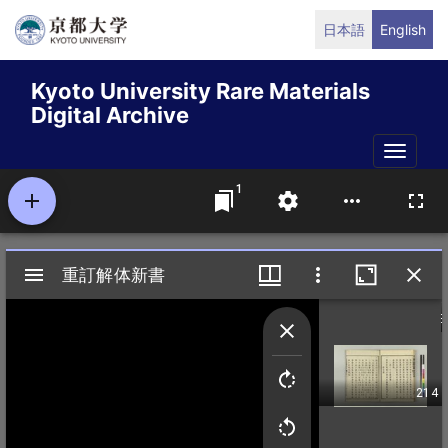
Skip
日本語
English
to
main
Kyoto University Rare Materials
content
Digital Archive
Toggle
naviga