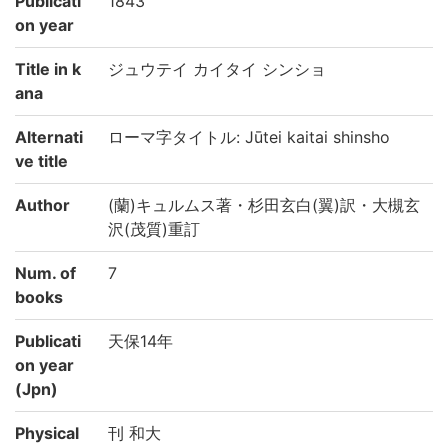
Publicati
1843
on year
Title in k
ジュウテイ カイタイ シンショ
ana
Alternati
ローマ字タイトル: Jūtei kaitai shinsho
ve title
Author
(蘭)キュルムス著・杉田玄白(翼)訳・大槻玄
沢(茂質)重訂
Num. of
7
books
Publicati
天保14年
on year
(Jpn)
Physical
刊 和大