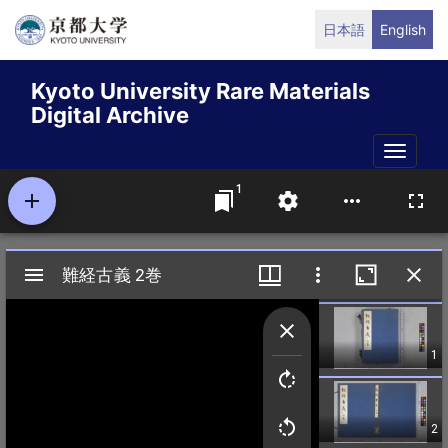
Skip
日本語
English
to
main
Kyoto University Rare Materials
content
Digital Archive
Toggle
naviga