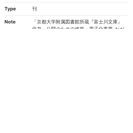
Type
刊
Note
「京都大学附属図書館所蔵『富士川文庫』
保存・公開のための修復・電子化事業-わが
国の医学の歴史を俯瞰する研究基盤構築の
ために-(機能強化経費)」により電子化(平成
28年度)
Call No
ナ/59
Registrat
186434
ion No
Creation
2016
year
Rights