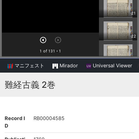
マニフェスト
Mirador
Universal Viewer
/
難経古義 2巻
Record I
RB00004585
D