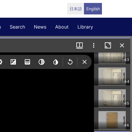
日本語
English
n
Search
News
About
Library