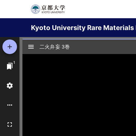
Skip
to
Main
main
Kyoto University Rare Materials 
content
navigation