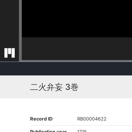
二火弁妄 3巻
Record ID
RB00004622
Publication year
1715