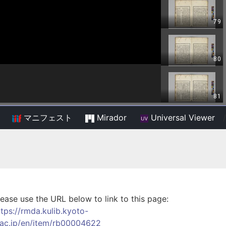
マニフェスト
Mirador
Universal Viewer
/
lease use the URL below to link to this page:
ttps://rmda.kulib.kyoto-
.ac.jp/en/item/rb00004622