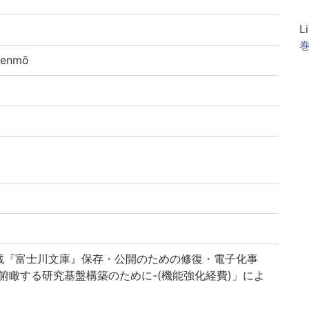
L
巻
enmō
蔵『富士川文庫』保存・公開のための修復・電子化事
俯瞰する研究基盤構築のために-(機能強化経費)」によ