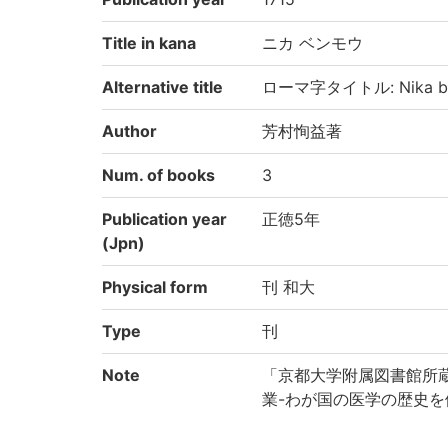
Title in kana
ニカ ベンモウ
Alternative title
ローマ字タイトル: Nika b
Author
芳村恂益著
Num. of books
3
Publication year
正徳5年
(Jpn)
Physical form
刊 和大
Type
刊
Note
「京都大学附属図書館所
業-わが国の医学の歴史を
り電子化(平成28年度)