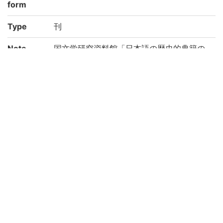
form
Type
刊
Note
国文学研究資料館「日本語の歴史的典籍の
国際共同研究ネットワーク構築計画」によ
り電子化(平成29年度)
Call No
カ/36
Registrat
183959
ion No
Creation
2017
year
Rights