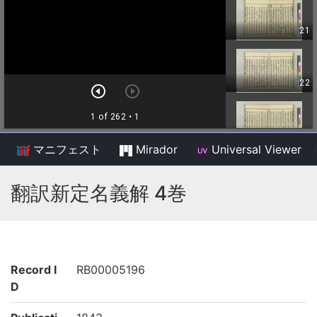
マニフェスト
Mirador
Universal Viewer
/
翻訳新定名義解 4巻
Record I
RB00005196
D