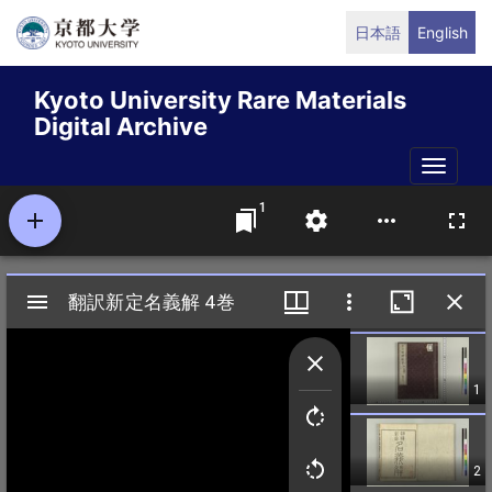
Skip
日本語
English
to
main
Kyoto University Rare Materials
content
Digital Archive
Toggle
naviga