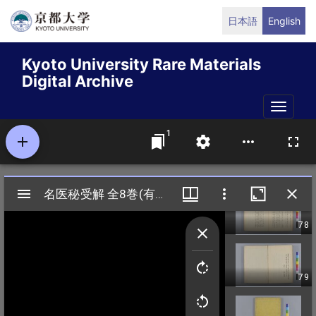
Skip
日本語
English
to
main
Kyoto University Rare Materials
content
Digital Archive
Toggle
naviga