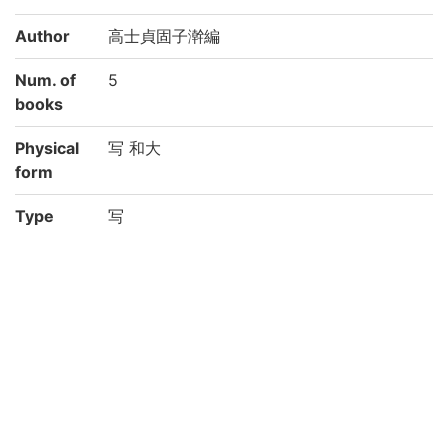
Author
高士貞固子澣編
Num. of
5
books
Physical
写 和大
form
Type
写
Note
収: 産術秘要上・下(賀川有斎)、産科手術秘
録(奥劣斎)、丸散方(吉益東洞)、劣斎奥先生
口訣、回生鉤胞秘訣(奥劣斎)
国文学研究資料館「日本語の歴史的典籍の
国際共同研究ネットワーク構築計画」によ
り電子化(平成28年度)
Call No
メ/1