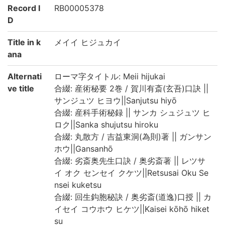
Record I
RB00005378
D
Title in k
メイイ ヒジュカイ
ana
Alternati
ローマ字タイトル: Meii hijukai
ve title
合綴: 産術秘要 2巻 / 賀川有斎(玄吾)口訣 ||
サンジュツ ヒヨウ||Sanjutsu hiyō
合綴: 産科手術秘録 || サンカ シュジュツ ヒ
ロク||Sanka shujutsu hiroku
合綴: 丸散方 / 吉益東洞(為則)著 || ガンサン
ホウ||Gansanhō
合綴: 劣斎奥先生口訣 / 奥劣斎著 || レツサ
イ オク センセイ クケツ||Retsusai Oku Se
nsei kuketsu
合綴: 回生鈎胞秘訣 / 奥劣斎(道逸)口授 || カ
イセイ コウホウ ヒケツ||Kaisei kōhō hiket
su