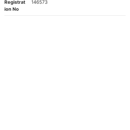
Registrat
146573
ion No
NDC
210.088
KSH
日本史
史料
Creation
2002
year
List No
平松-0101
Rights
Guide for
https://rmda.kulib.kyoto-u.ac.jp/en/reuse
Content