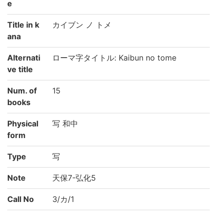
e
Title in k
カイブン ノ トメ
ana
Alternati
ローマ字タイトル: Kaibun no tome
ve title
Num. of
15
books
Physical
写 和中
form
Type
写
Note
天保7-弘化5
Call No
3/カ/1