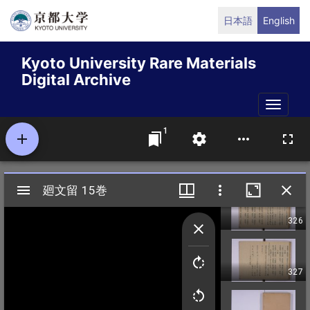
Skip
日本語
English
to
main
Kyoto University Rare Materials
content
Digital Archive
Toggle
naviga