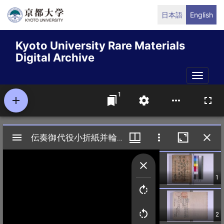
Skip
日本語
English
to
main
Kyoto University Rare Materials
content
Digital Archive
Toggle
naviga