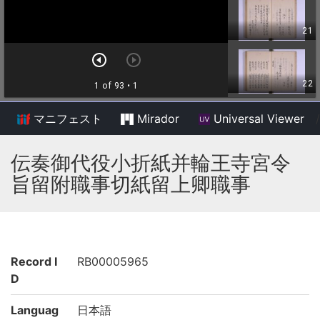
マニフェスト
Mirador
Universal Viewer
/
伝奏御代役小折紙并輪王寺宮令
旨留附職事切紙留上卿職事
Record I
RB00005965
D
Languag
日本語