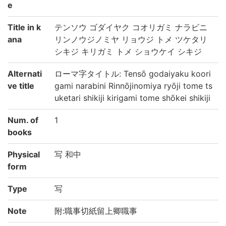
e
Title in k
テンソウ ゴダイヤク コオリガミ ナラビニ
ana
リンノウジノミヤ リョウジ トメ ツケタリ
シキジ キリガミ トメ ショウケイ シキジ
Alternati
ローマ字タイトル: Tensō godaiyaku koori
ve title
gami narabini Rinnōjinomiya ryōji tome ts
uketari shikiji kirigami tome shōkei shikiji
Num. of
1
books
Physical
写 和中
form
Type
写
Note
附:職事切紙留上卿職事