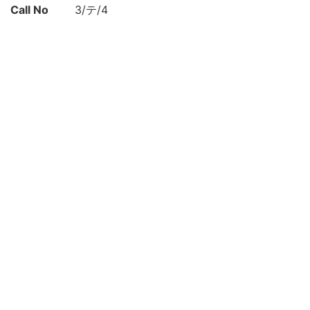
Call No
3/テ/4
Registrat
146893
ion No
NDC
210.55
KSH
日本史
江戸時代
Creation
2002
year
List No
平松-0260
Rights