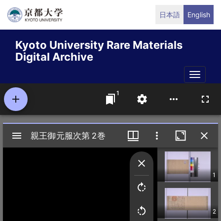
Skip
日本語
English
to
main
Kyoto University Rare Materials
content
Digital Archive
Toggle
naviga