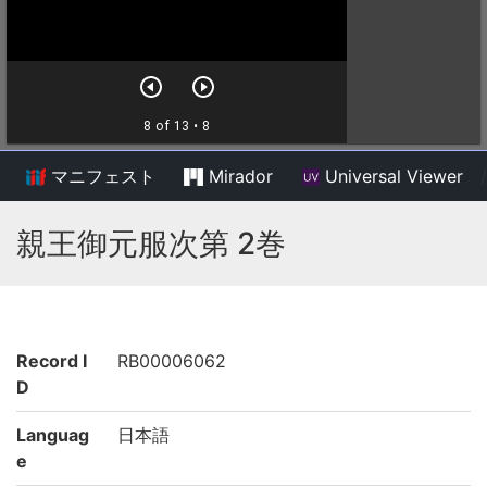
マニフェスト
Mirador
Universal Viewer
/
親王御元服次第 2巻
Record I
RB00006062
D
Languag
日本語
e