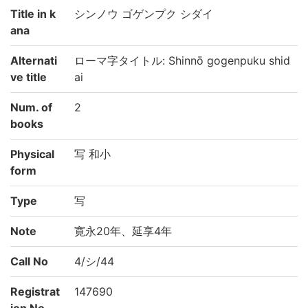
Title in k
シンノウ ゴゲンプク シダイ
ana
Alternati
ローマ字タイトル: Shinnō gogenpuku shid
ve title
ai
Num. of
2
books
Physical
写 和小
form
Type
写
Note
寛永20年、延享4年
Call No
4/シ/44
Registrat
147690
ion No