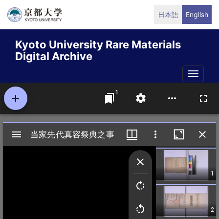
Skip
日本語
English
to
main
Kyoto University Rare Materials
content
Digital Archive
Toggle
naviga