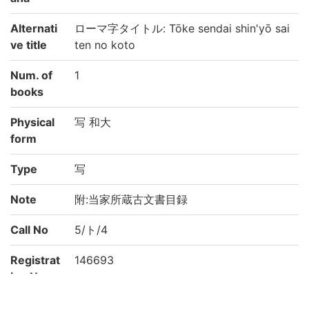
Alternati
ローマ字タイトル: Tōke sendai shin'yō sai
ve title
ten no koto
Num. of
1
books
Physical
写 和大
form
Type
写
Note
附:当家所蔵古文書目録
Call No
5/ト/4
Registrat
146693
ion No
NDC
385.6