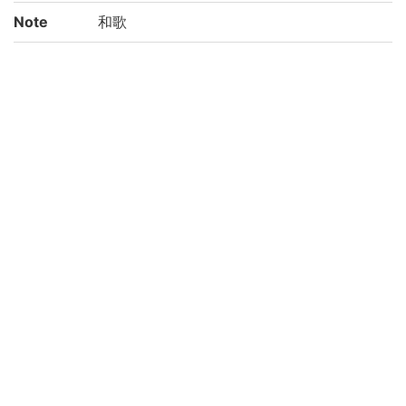
Note
和歌
Call No
7/キ/1
Registrat
147422
ion No
NDC
911.1
KSH
日本文学
和歌集
Creation
2002
year
List No
平松-0774
Rights