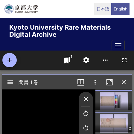
Skip
日本語
English
to
main
Kyoto University Rare Materials
content
Digital Archive
Toggle
naviga