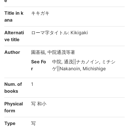
e
Title in k
キキガキ
ana
Alternati
ローマ字タイトル: Kikigaki
ve title
Author
園基福, 中院通茂等著
See Fo
中院, 通茂||ナカノイン, ミチシ
r
ゲ||Nakanoin, Michishige
Num. of
1
books
Physical
写 和小
form
Type
写