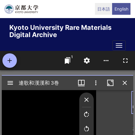
Skip
日本語
English
to
main
Kyoto University Rare Materials
content
Digital Archive
Toggle
naviga