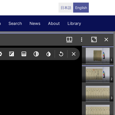
日本語
English
n
Search
News
About
Library