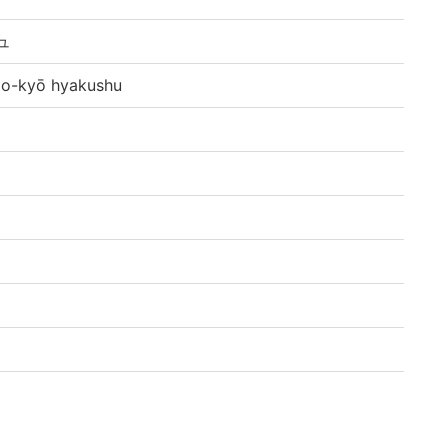
ュ
kyō hyakushu