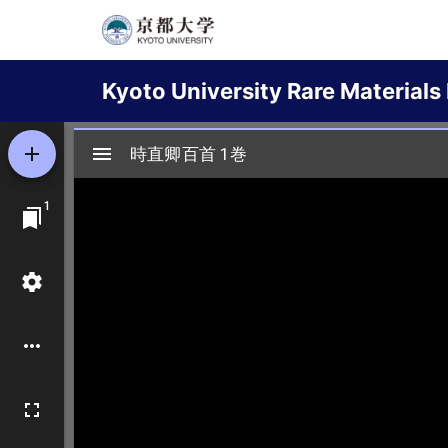
Skip
to
Main
main
Kyoto University Rare Materials 
content
navigation