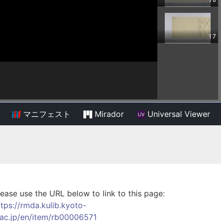
マニフェスト
Mirador
Universal Viewer
/
lease use the URL below to link to this page:
ttps://rmda.kulib.kyoto-
.ac.jp/en/item/rb00006571