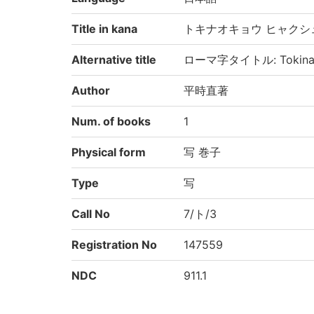
Title in kana
トキナオキョウ ヒャクシ
Alternative title
ローマ字タイトル: Tokinao-
Author
平時直著
Num. of books
1
Physical form
写 巻子
Type
写
Call No
7/ト/3
Registration No
147559
NDC
911.1
KSH
日本文学