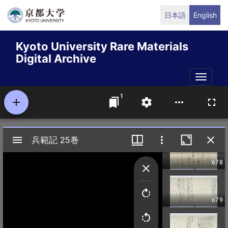
Skip
日本語
English
to
main
Kyoto University Rare Materials
content
Digital Archive
Toggle
naviga