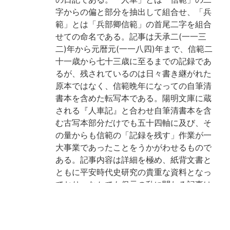
字からの偏と部分を抽出して組合せ、「兵
範」とは「兵部卿信範」の首尾二字を組合
せての命名である。記事は天承二(一一三
二)年から元暦元(一一八四)年まで、信範二
十一歳から七十三歳に至るまでの記録であ
るが、残されているのは日々書き継がれた
原本ではなく、信範晩年になっての自筆清
書本を含めた転写本である。陽明文庫に蔵
される『人車記』と合わせ自筆清書本を含
む古写本部分だけでも五十四軸に及び、そ
の量からも信範の「記録を残す」作業が一
大事業であったことをうかがわせるもので
ある。記事内容は詳細を極め、紙背文書と
ともに平安時代史研究の貴重な資料となっ
ており、なかでも保元の乱に関わる記事は
特に注目されるものである。なお本書と僚
巻をなす断簡が京都大学文学部博物館の平
松文書中に一一一葉と当館に一葉(仁安三