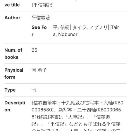
ve title
[平信範記]
Author
平信範著
See Fo
平, 信範||タイラ, ノブノリ||Tair
r
a, Nobunori
Num. of
25
books
Physical
写 巻子
form
Type
写
Descripti
[信範自筆本・十九軸及び古写本・六軸(RB0
on
0006580)、新写本・二十四軸(RB000065
81)解説]本書は『人車記』、『信範卿
記』、『平信記』などとも呼ばれる平信範
の日記である。「人車」とは「信範」の二