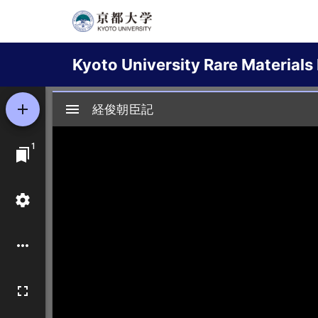
Skip
to
Main
main
Kyoto University Rare Materials 
content
navigation