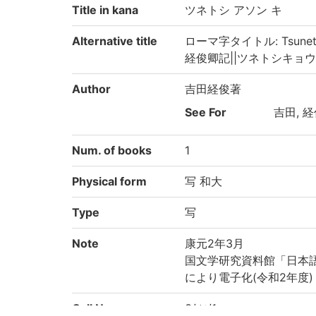
Title in kana
ツネトシ アソン キ
Alternative title
ローマ字タイトル: Tsunetos
経俊卿記||ツネトシキョウ キ||T
Author
吉田経俊著
See For
吉田, 経俊
Num. of books
1
Physical form
写 和大
Type
写
Note
康元2年3月
国文学研究資料館「日本
により電子化(令和2年度)
Call No
3/ツ/1