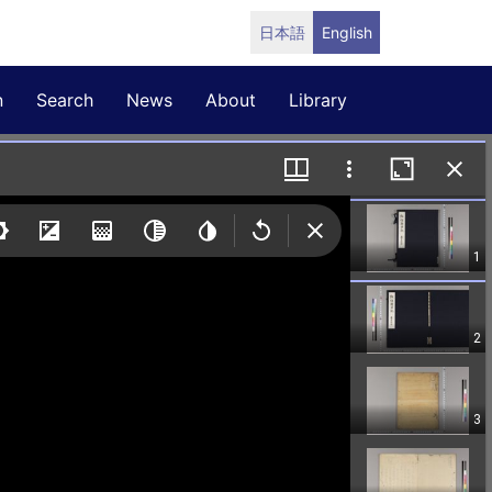
日本語
English
n
Search
News
About
Library