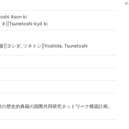
u
hi Ason ki
sunetoshi-kyō ki
||ヨシダ, ツネトシ||Yoshida, Tsunetoshi
語の歴史的典籍の国際共同研究ネットワーク構築計画」