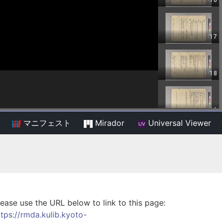
マニフェスト
Mirador
Universal Viewer
/
lease use the URL below to link to this page:
ttps://rmda.kulib.kyoto-