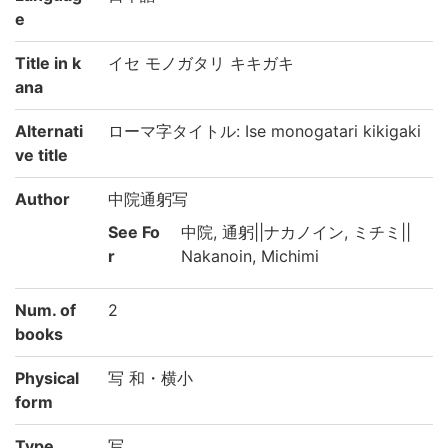
e
Title in k
イセ モノガタリ キキガキ
ana
Alternati
ローマ字タイトル: Ise monogatari kikigaki
ve title
Author
中院通躬写
See Fo
中院, 通躬||ナカノイン, ミチミ||
r
Nakanoin, Michimi
Num. of
2
books
Physical
写 和・横小
form
Type
写