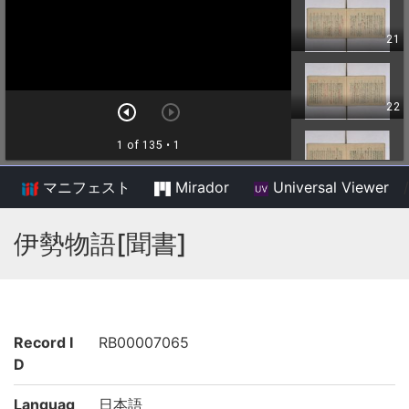
マニフェスト
Mirador
Universal Viewer
/
伊勢物語[聞書]
Record I
RB00007065
D
Languag
日本語