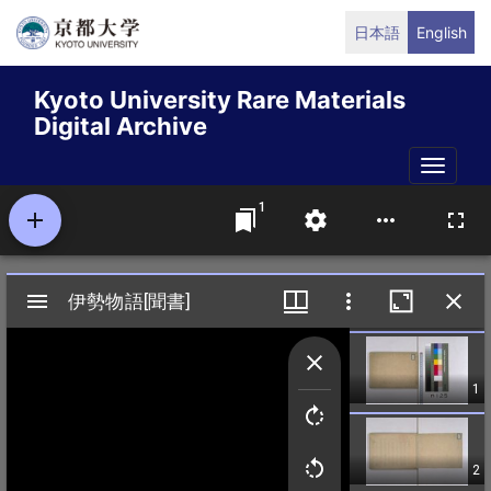
Skip
日本語
English
to
main
Kyoto University Rare Materials
content
Digital Archive
Toggle
naviga