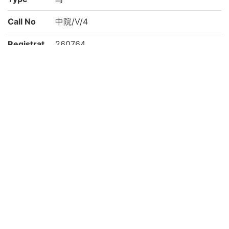
Call No
中院/V/4
Registrat
260764
ion No
NDC
913.32
KSH
日本史
史料
Creation
2001
year
List No
234
Rights