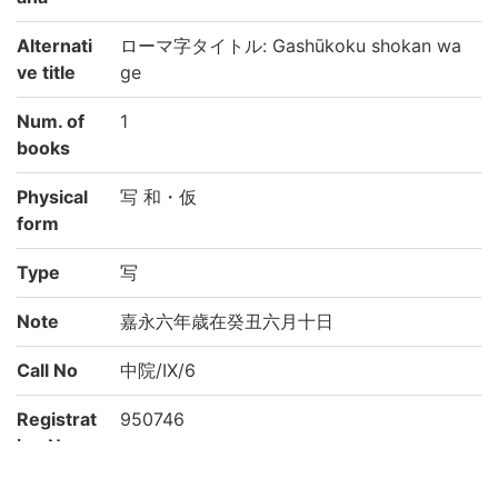
Alternati
ローマ字タイトル: Gashūkoku shokan wa
ve title
ge
Num. of
1
books
Physical
写 和・仮
form
Type
写
Note
嘉永六年歳在癸丑六月十日
Call No
中院/IX/6
Registrat
950746
ion No
NDC
210.58