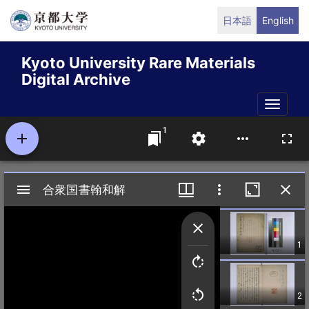
Skip
日本語
English
to
main
Kyoto University Rare Materials
content
Digital Archive
Toggle
naviga