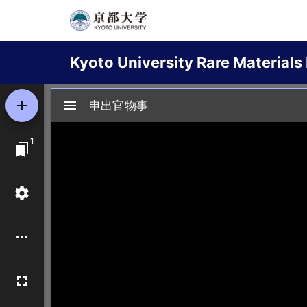
Skip
to
Main
main
Kyoto University Rare Materials 
content
navigation