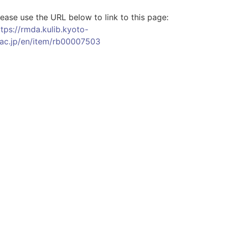
lease use the URL below to link to this page:
ttps://rmda.kulib.kyoto-
.ac.jp/en/item/rb00007503