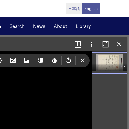
日本語
English
n
Search
News
About
Library