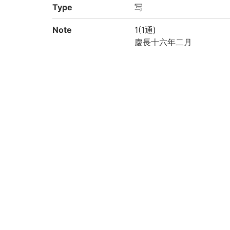
Type
写
Note
1(1通)
慶長十六年二月
国文学研究資料館「日本
により電子化(令和2年度)
Call No
中院/III/37
Registration No
950758
Creation year
2020
List No
131
KYOT-06471
Rights