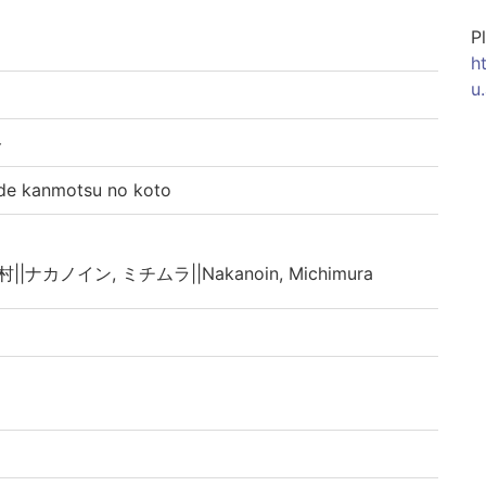
P
h
u
ト
kanmotsu no koto
村||ナカノイン, ミチムラ||Nakanoin, Michimura