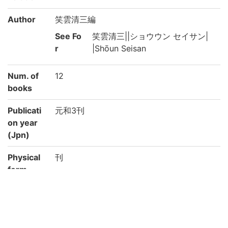
Author
笑雲清三編
See Fo
笑雲清三||ショウウン セイサン|
r
|Shōun Seisan
Num. of
12
books
Publicati
元和3刊
on year
(Jpn)
Physical
刊
form
Type
刊
Note
古活字版