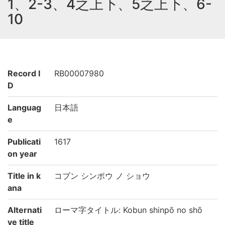
1、2-3、4之上下、5之上下、6-
10
Record I
RB00007980
D
Languag
日本語
e
Publicati
1617
on year
Title in k
コブン シンポウ ノ ショウ
ana
Alternati
ローマ字タイトル: Kobun shinpō no shō
ve title