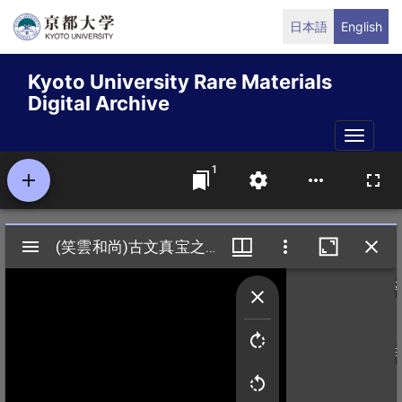
Skip
日本語
English
to
main
Kyoto University Rare Materials
content
Digital Archive
Toggle
naviga