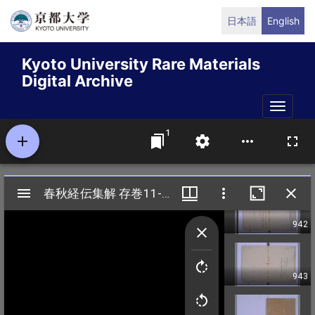
Skip
日本語
English
to
main
Kyoto University Rare Materials
content
Digital Archive
Toggle
naviga