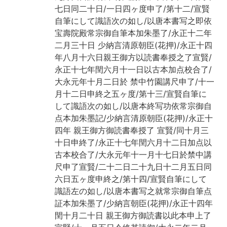
七日同二十日/一日四ヶ度申了/第十二/宣賢
自筆にして識語次の如し/以唐本書写之即依
宝壽院殿常宗御自筆本加朱墨了/永正十二年
二月三十日 少納言清原朝臣(花押)/永正十四
年八月十六日親王御方以読書奉授之了宣賢/
永正十七年閏六月十一日以古本加点校合了/
大永元年十月二日於 禁中竹園講尺申了/十一
月十二日申終之五ヶ度/第十三/宣賢自筆に
して識語次の如し/以唐本終写功依常宗御自
点本加朱墨記/少納言清原朝臣(花押)/永正十
四年 親王御方御読書奉授了 宣賢/同十月三
十日申終了/永正十七年閏六月十二日加点以
古本校合了/大永元年十一月十七日於禁中講
尺申了宣賢/二十二日二十九日十二月五日同
六日五ヶ度申終之/第十四/宣賢自筆にして
識語左の如し/以唐本書写之就常宗御自筆点
証本加朱墨了/少納言朝臣(花押)/永正十四年
閏十月二十日 親王御方御読書以此本申上了