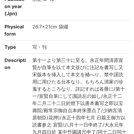
on year
(Jpn)
Physical
26.7×21cm 袋綴
form
Type
写・刊
Descripti
第十一より第三十に至る。永正年間清原宣
on
賢が自筆を以て本文並びに注記を書写し又
宋版本を挿入して本文を補へり。禁中謹読
用に用ひたる台本なり。もちろん清家の珍
蒐するところなり。詳記すれば各冊に/第十
一/宣賢自筆にして識語左の如し/永正十二
年二月二十二日於燈下以唐本書写之即以宝
壽院/殿常宗御自点本終朱墨点了/少納言清
原朝臣(花押)/永正十四年七月 日親王御方以
読書参之 宣賢/八月十一日申終了/大永元年
九月四日於 某中竹園講尺申了/同十二日同十