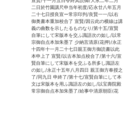
宣賢/十一月五日令終其読御/大永二年二月
二日於竹園講尺申当年初度/応永廿八年五月
二十七日授良宣ー常宗印判/良賢一一/以右
御奥書本重加校合了 宣賢/因云此の横線は講
義の曲数を示したるものなり/第十五/宣賢
自筆にして宋版本を交ふ識語次の如し/以常
宗御自点本加朱墨了 少納言清原(花押)/永正
十四年十一月二十七日親王御方御読書以此
本申上了 宣賢/以古本加点校合了/第十六/宣
賢自筆にして宋版本を交ふる所多し識語左
の如し/永正十五年八月四日 親王御方奉授之
了/同九日 申終了/第十七/宣賢自筆にして本
文は宋版本を用ふ識語左の如し/以宝壽院殿
常宗御自点本加朱墨了/給事中清原朝臣(花
押)/永正十五年八月三十日竹園御読書参勤
之 宣賢/同十六年二月十九日申終了/巻十八/
宣賢自筆にして本文は宋版本を用ふ識語次
の如し/以宝壽院殿常宗御自点本加朱墨了/
少納言清原朝臣(花押)/永正十六年二月二十