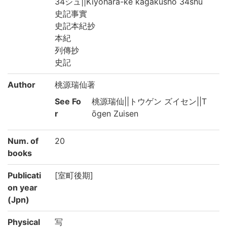
34シュ||Kiyohara-ke kagakusho 34shu
史記事實
史記本紀抄
本紀
列傳抄
史記
Author
桃源瑞仙著
See Fo
桃源瑞仙||トウゲン ズイセン||T
r
ōgen Zuisen
Num. of
20
books
Publicati
[室町後期]
on year
(Jpn)
Physical
写