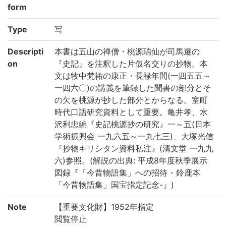
form
Type
写
Descripti
本書は五山の禅僧・桃源瑞仙が司馬遷の
on
『史記』を注釈した片仮名交りの抄物。本
文は牧中梵祐の康正・長禄年間(一四五五～
一四六〇)の講義を筆録した聞書の部分とそ
の欠を桃源が抄した部分とからなる。室町
時代口語研究資料として重要。亀井孝、水
沢利忠編『史記桃源抄の研究』一～五(日本
学術振興会 一九六五～一九七三)、大塚光信
『抄物キリシタン資料私注』(清文堂 一九九
六)参照。(解説の出典: 平成8年度秋季展示
図録『「今昔物語集」への招待 - 鈴鹿本
「今昔物語集」国宝指定記念-』)
Note
【重要文化財】1952年指定
閲覧停止