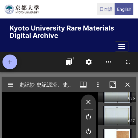
Skip
日本語
English
to
main
Kyoto University Rare Materials
content
Digital Archive
Toggle
naviga