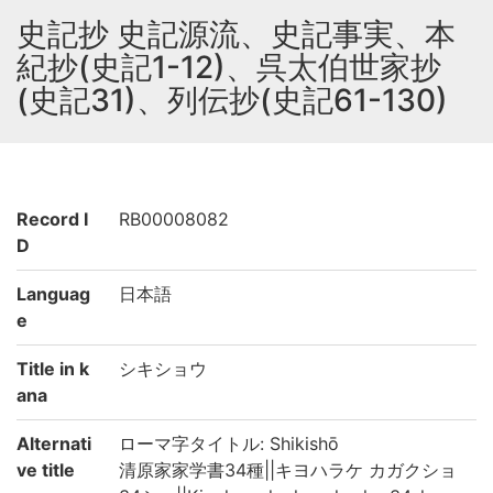
史記抄 史記源流、史記事実、本
紀抄(史記1-12)、呉太伯世家抄
(史記31)、列伝抄(史記61-130)
Record I
RB00008082
D
Languag
日本語
e
Title in k
シキショウ
ana
Alternati
ローマ字タイトル: Shikishō
ve title
清原家家学書34種||キヨハラケ カガクショ