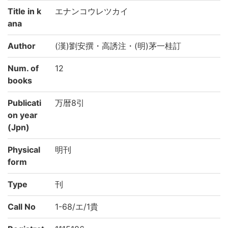
Title in k
エナンコウレツカイ
ana
Author
(漢)劉安撰・高誘注・(明)茅一桂訂
Num. of
12
books
Publicati
万暦8引
on year
(Jpn)
Physical
明刊
form
Type
刊
Call No
1-68/エ/1貴