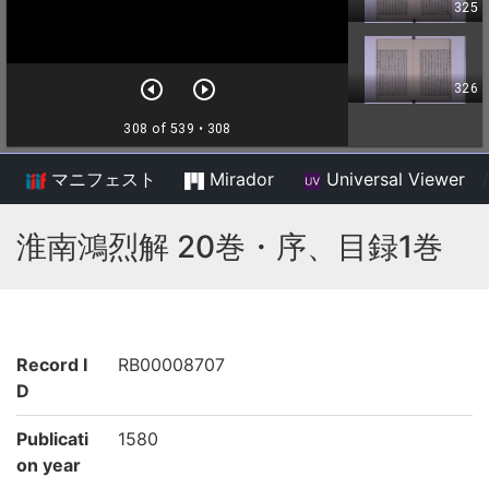
マニフェスト
Mirador
Universal Viewer
/
淮南鴻烈解 20巻・序、目録1巻
Record I
RB00008707
D
Publicati
1580
on year