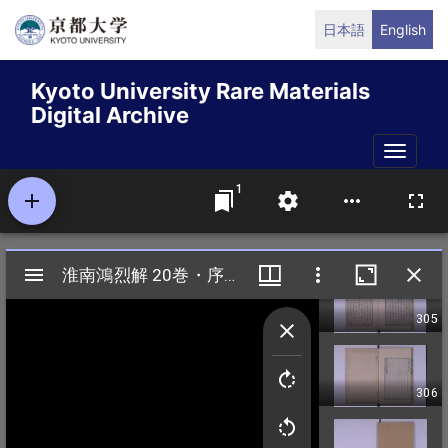
Skip
日本語
English
to
main
Kyoto University Rare Materials
content
Digital Archive
Toggle
naviga