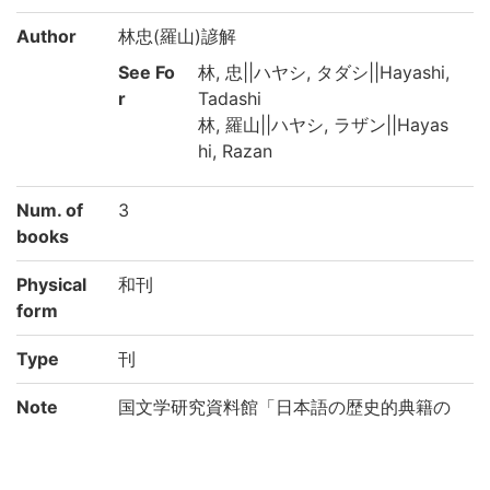
Author
林忠(羅山)諺解
See Fo
林, 忠||ハヤシ, タダシ||Hayashi,
r
Tadashi
林, 羅山||ハヤシ, ラザン||Hayas
hi, Razan
Num. of
3
books
Physical
和刊
form
Type
刊
Note
国文学研究資料館「日本語の歴史的典籍の
国際共同研究ネットワーク構築計画」によ
り電子化(令和元年度)