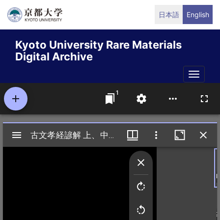
Skip
日本語
English
to
main
Kyoto University Rare Materials
content
Digital Archive
Toggle
naviga