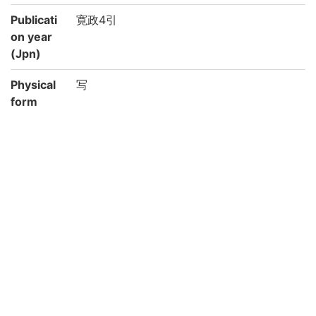
Publicati
寛政4引
on year
(Jpn)
Physical
写
form
Type
写
Note
国文学研究資料館「日本語の歴史的典籍の
国際共同研究ネットワーク構築計画」によ
り電子化(平成28年度)
Call No
6-29/ラ/1貴
Registrat
RGTN:1115129
ion No
Creation
2017