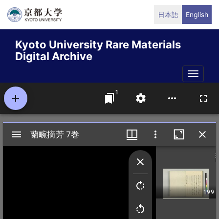
Skip
日本語
English
to
main
Kyoto University Rare Materials
content
Digital Archive
Toggle
naviga