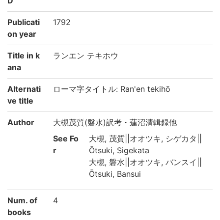
D
Publicati
1792
on year
Title in k
ランエン テキホウ
ana
Alternati
ローマ字タイトル: Ran'en tekihō
ve title
Author
大槻茂質(磐水)訳考・蓮沼清輯録他
See Fo
大槻, 茂質||オオツキ, シゲカタ||
r
Ōtsuki, Sigekata
大槻, 磐水||オオツキ, バンスイ||
Ōtsuki, Bansui
Num. of
4
books