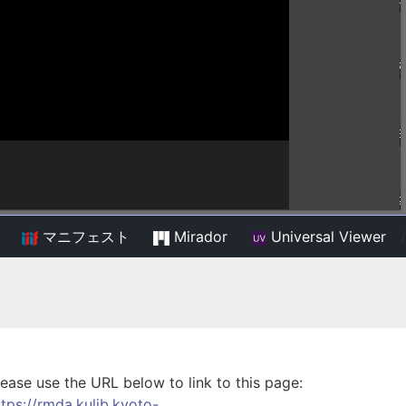
マニフェスト
Mirador
Universal Viewer
/
lease use the URL below to link to this page:
ttps://rmda.kulib.kyoto-