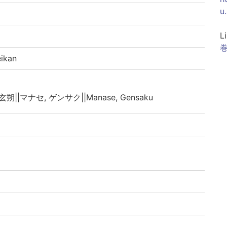
u
L
巻
ikan
玄朔||マナセ, ゲンサク||Manase, Gensaku