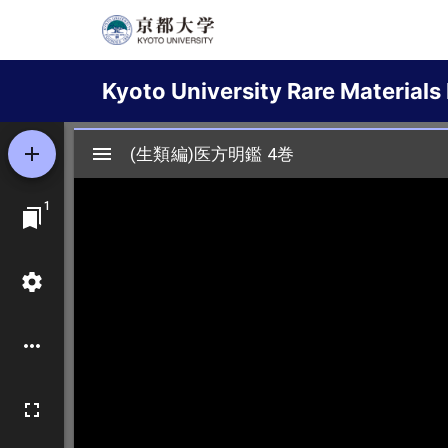
Skip
to
Main
main
Kyoto University Rare Materials 
content
navigation