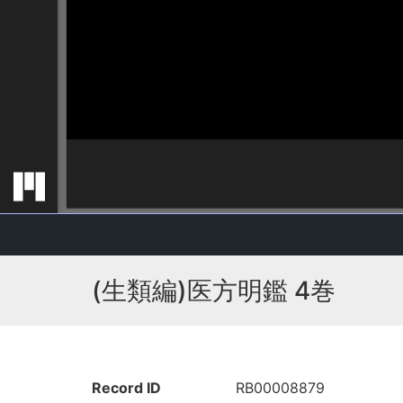
(生類編)医方明鑑 4巻
Record ID
RB00008879