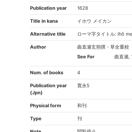
Publication year
1628
Title in kana
イホウ メイカン
Alternative title
ローマ字タイトル: Ihō me
Author
曲直瀬玄朔撰・草全重校
See For
曲直瀬, 
Num. of books
4
Publication year
寛永5
(Jpn)
Physical form
和刊
Type
刊
Note
閲覧停止