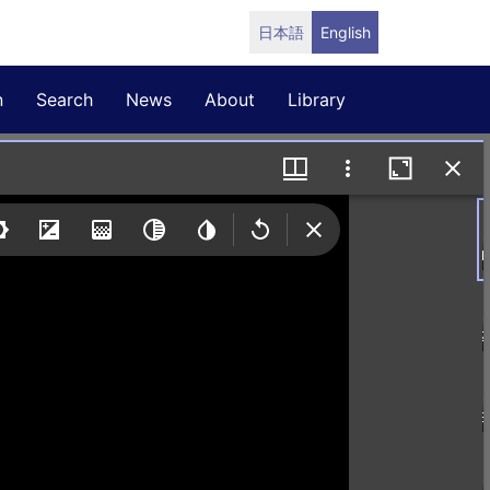
日本語
English
n
Search
News
About
Library