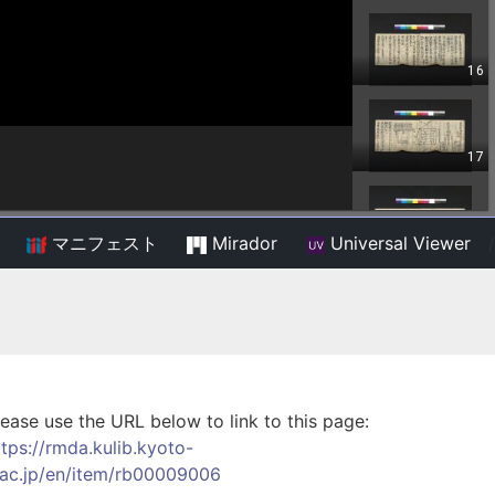
マニフェスト
Mirador
Universal Viewer
/
lease use the URL below to link to this page:
ttps://rmda.kulib.kyoto-
.ac.jp/en/item/rb00009006