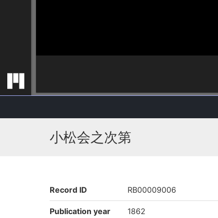
小松会之次第
Record ID
RB00009006
Publication year
1862