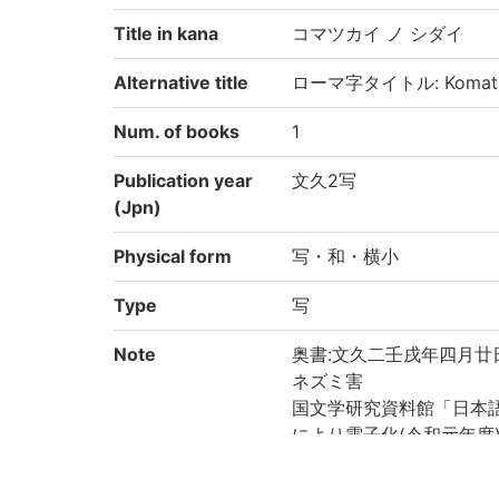
Title in kana
コマツカイ ノ シダイ
Alternative title
ローマ字タイトル: Komatsuk
Num. of books
1
Publication year
文久2写
(Jpn)
Physical form
写・和・横小
Type
写
Note
奥書:文久二壬戌年四月廿
ネズミ害
国文学研究資料館「日本
により電子化(令和元年度
Call No
島田/8/8