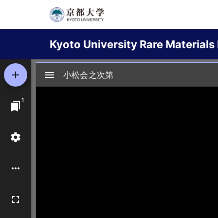
Skip
to
Main
main
Kyoto University Rare Materials 
content
navigation