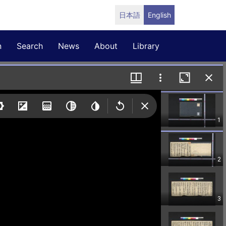
日本語
English
n
Search
News
About
Library