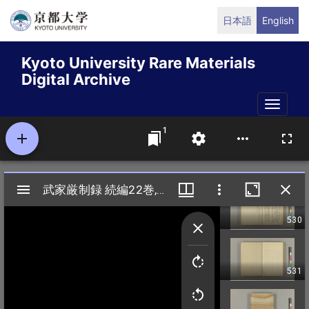
Skip
日本語
English
to
main
Kyoto University Rare Materials
content
Digital Archive
Toggle
naviga