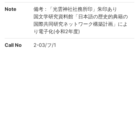
Note
備考 : 「光雲神社社務所印」朱印あり
国文学研究資料館「日本語の歴史的典籍の
国際共同研究ネットワーク構築計画」によ
り電子化(令和2年度)
Call No
2-03/フ/1
Registrat
91001714-91001727
ion No
Creation
2020
year
List No
KYOT-05093
Rights