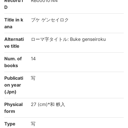
Record I
RB00010144
D
Title in k
ブケ ゲンセイロク
ana
Alternati
ローマ字タイトル: Buke genseiroku
ve title
Num. of
14
books
Publicati
写
on year
(Jpn)
Physical
27 (cm)*和 帙入
form
Type
写