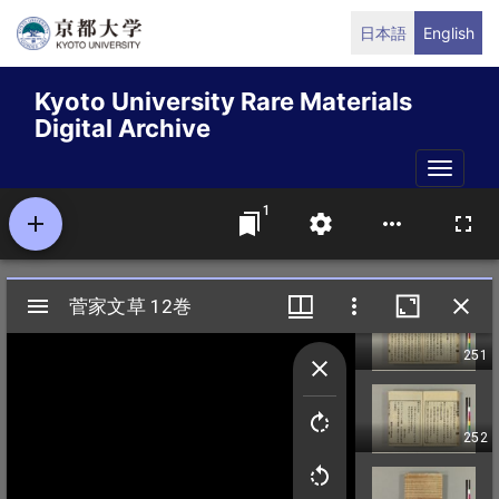
Skip
日本語
English
to
main
Kyoto University Rare Materials
content
Digital Archive
Toggle
naviga