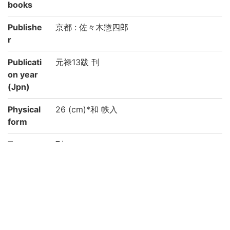
books
Publishe
京都 : 佐々木惣四郎
r
Publicati
元禄13跋 刊
on year
(Jpn)
Physical
26 (cm)*和 帙入
form
Type
刊
Note
別書名 : 題簽:(改正)菅家文草
備考 : 内容:巻1-6:詩、巻7-12:文
国文学研究資料館「日本語の歴史的典籍の
国際共同研究ネットワーク構築計画」によ
り電子化(令和2年度)