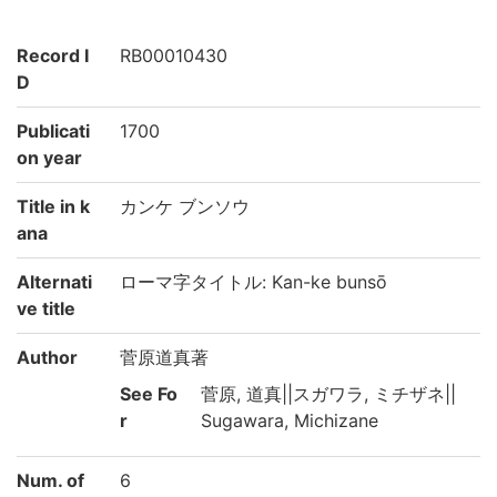
Record I
RB00010430
D
Publicati
1700
on year
Title in k
カンケ ブンソウ
ana
Alternati
ローマ字タイトル: Kan-ke bunsō
ve title
Author
菅原道真著
See Fo
菅原, 道真||スガワラ, ミチザネ||
r
Sugawara, Michizane
Num. of
6