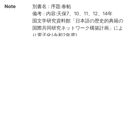
Note
別書名 : 序題:春帖
備考 : 内容:天保7、10、11、12、14年
国文学研究資料館「日本語の歴史的典籍の
国際共同研究ネットワーク構築計画」によ
り電子化(令和2年度)
Call No
4-24/ホ/1
Registrat
91002982-91002986
ion No
Creation
2020
year
List No
KYOT-05408
Rights