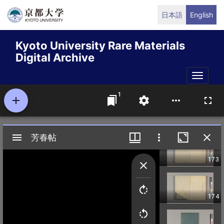
Skip
日本語
English
to
main
Kyoto University Rare Materials
content
Digital Archive
Toggle
naviga