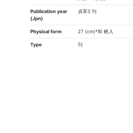
Publication year
貞享3 刊
(Jpn)
Physical form
27 (cm)*和 帙入
Type
刊
Note
別書名 : 別書名:徒然草直
備考 : 下巻5:諸系図、器
国文学研究資料館「日本
により電子化(令和2年度)
Call No
4-30/ツ/5
Registration No
91003198-91003207
Creation year
2020
List No
KYOT-05473