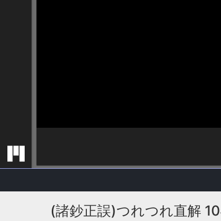
(諸鈔正誤)つれつれ直解 10