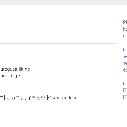
P
h
u
L
巻
巻
gusa jikige
巻
e jikige
L
||オカニシ, イチュウ||Okanishi, Ichū