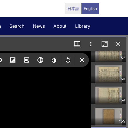
日本語
English
n
Search
News
About
Library