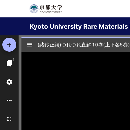
Skip
to
Main
main
Kyoto University Rare Materials 
content
navigation