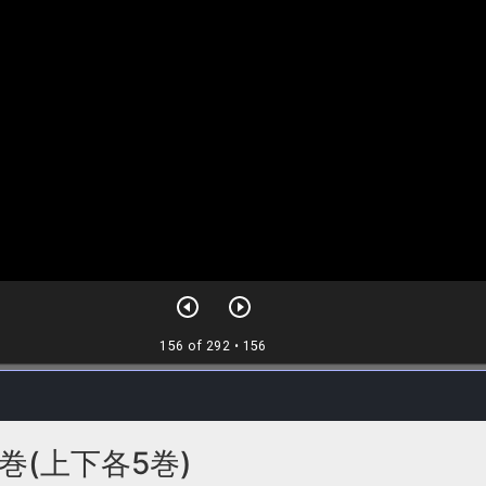
巻(上下各5巻)