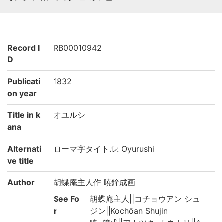
Record I
RB00010942
D
Publicati
1832
on year
Title in k
オユルシ
ana
Alternati
ローマ字タイトル: Oyurushi
ve title
Author
胡蝶庵主人作 暁鐘成画
See Fo
胡蝶庵主人||コチョウアン シュ
r
ジン||Kochōan Shujin