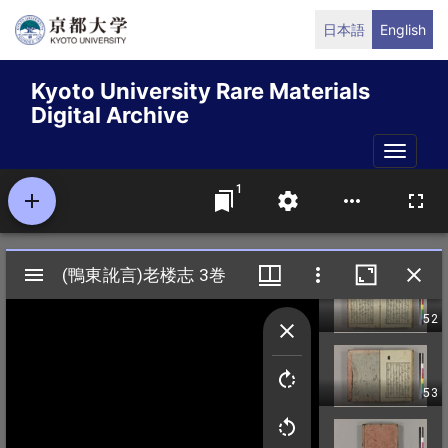
Skip
日本語
English
to
main
Kyoto University Rare Materials
content
Digital Archive
Toggle
naviga