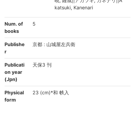
暁, 鐘成||アカツキ, カネナリ||A
katsuki, Kanenari
Num. of
5
books
Publishe
京都 : 山城屋左兵衛
r
Publicati
天保3 刊
on year
(Jpn)
Physical
23 (cm)*和 帙入
form
Type
刊
Note
備考 : 絵入
国文学研究資料館「日本語の歴史的典籍の