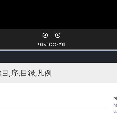
総目,序,目録,凡例
P
h
u