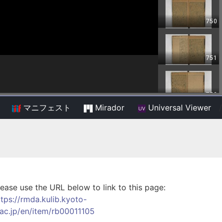
マニフェスト
Mirador
Universal Viewer
/
lease use the URL below to link to this page:
ttps://rmda.kulib.kyoto-
.ac.jp/en/item/rb00011105