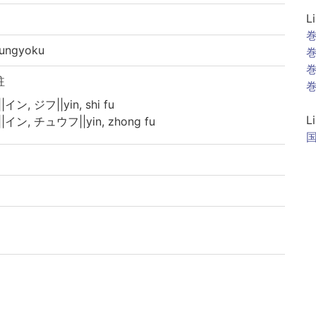
L
巻
ngyoku
巻
巻
註
巻
イン, ジフ||yin, shi fu
L
|イン, チュウフ||yin, zhong fu