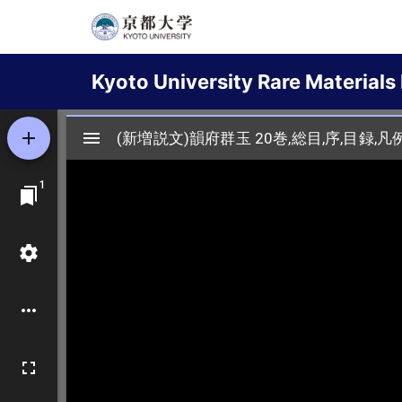
Skip
to
Main
main
Kyoto University Rare Materials 
content
navigation