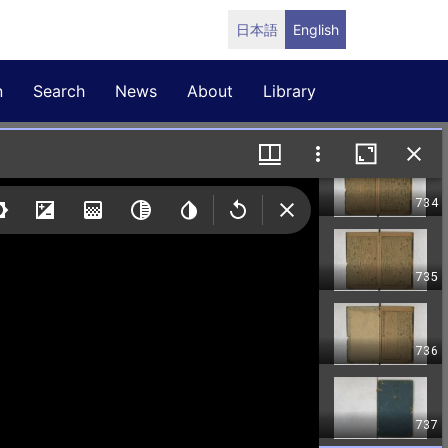
日本語
English
n
Search
News
About
Library