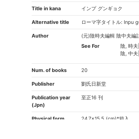
Title in kana
インプ グンギョク
Alternative title
ローマ字タイトル: Inpu gu
Author
(元)陰時夫編輯 陰中夫編
See For
陰, 時夫||
陰, 中夫|
Num. of books
20
Publisher
劉氏日新堂
Publication year
至正16 刊
(Jpn)
Physical form
24.7×15.5 (cm)*箱入
Type
刊