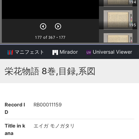
マニフェスト
Mirador
Universal Viewer
/
栄花物語 8巻,目録,系図
Record I
RB00011159
D
Title in k
エイガ モノガタリ
ana