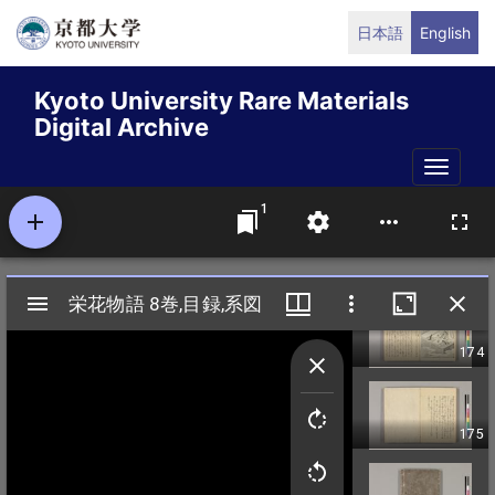
Skip
日本語
English
to
main
Kyoto University Rare Materials
content
Digital Archive
Toggle
naviga