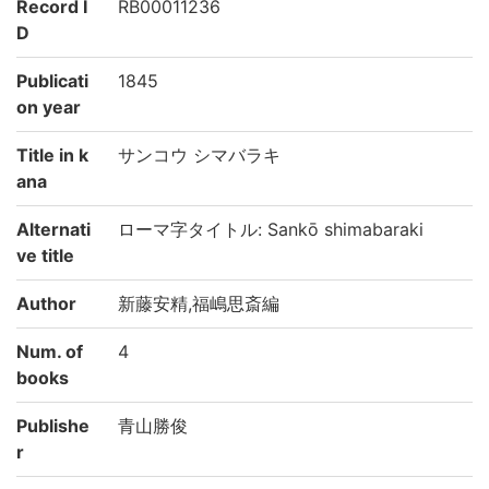
Record I
RB00011236
D
Publicati
1845
on year
Title in k
サンコウ シマバラキ
ana
Alternati
ローマ字タイトル: Sankō shimabaraki
ve title
Author
新藤安精,福嶋思斎編
Num. of
4
books
Publishe
青山勝俊
r