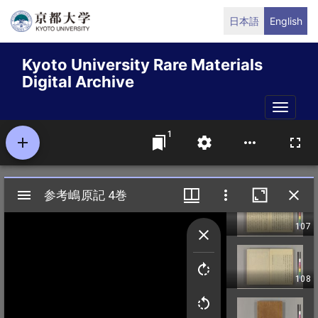
Skip
日本語
English
to
main
Kyoto University Rare Materials
content
Digital Archive
Toggle
naviga