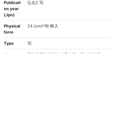
Publicati
弘化2 写
on year
(Jpn)
Physical
24 (cm)*和 帙入
form
Type
写
Note
国文学研究資料館「日本語の歴史的典籍の
国際共同研究ネットワーク構築計画」によ
り電子化(令和2年度)
Call No
5-11/サ/3
Registrat
91004224-91004227
ion No
Creation
2020
year