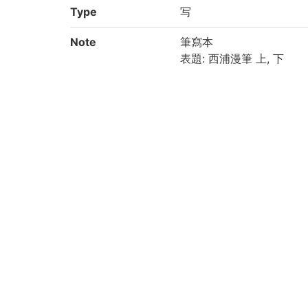
Type
写
Note
筆寫本
表題: 西浦漫筆 上, 下
内題: 西浦漫筆
序: 金春澤
印文: 秋邨遺志
附属図書館・人文科学研
デジタルイメージの構築
Call No
10-06/セ/1
Registration No
91007383-91007384
Creation year
2018
Rights