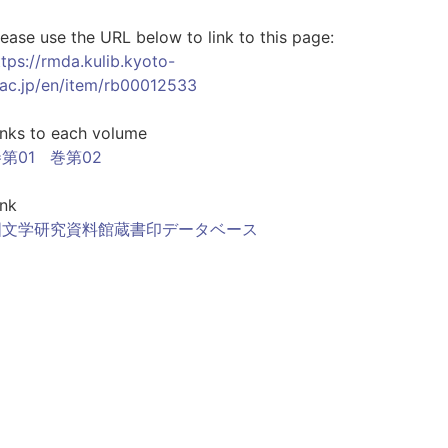
lease use the URL below to link to this page:
ttps://rmda.kulib.kyoto-
.ac.jp/en/item/rb00012533
inks to each volume
第01
巻第02
ink
国文学研究資料館蔵書印データベース