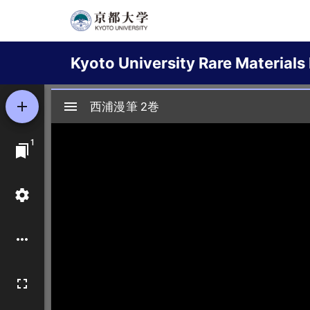
Skip
to
Main
main
Kyoto University Rare Materials 
content
navigation