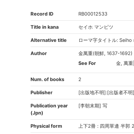
Record ID
RB00012533
Title in kana
セイホ マンピツ
Alternative title
ローマ字タイトル: Seiho m
Author
金萬重(朝鮮, 1637-1692)
See For
金, 萬重|
Num. of books
2
Publisher
[出版地不明]:[出版者不明]
Publication year
[李朝末期] 写
(Jpn)
Physical form
上下2冊 : 四周單邊 半郭 21.