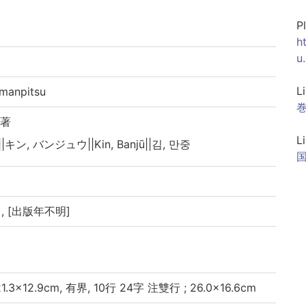
P
h
u
L
anpitsu
巻
 著
L
|キン, バンジュウ||Kin, Banjū||김, 만중
, [出版年不明]
3×12.9cm, 有界, 10行 24字 注雙行 ; 26.0×16.6cm