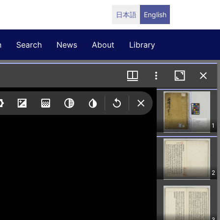
日本語
English
n
Search
News
About
Library