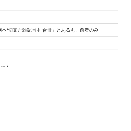
本/切支丹雑記写本 合冊」とあるも、前者のみ
治物語 || キリシタンタイジモノガタリ
-u.ac.jp/en/reuse