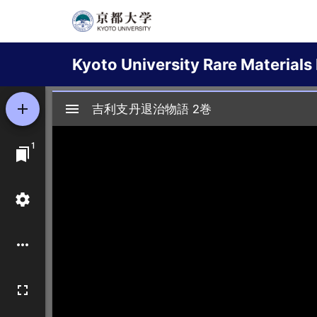
Skip
to
Main
main
Kyoto University Rare Materials 
content
navigation