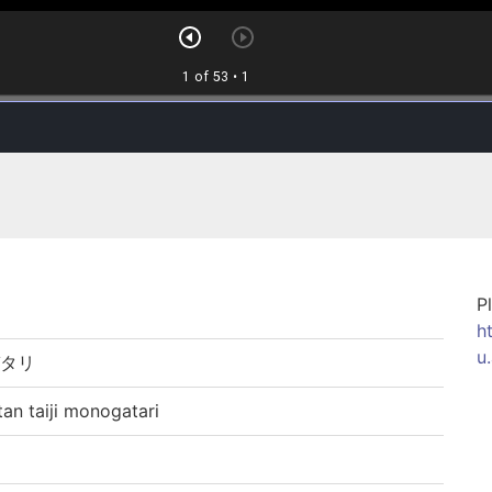
P
h
u
ガタリ
 taiji monogatari