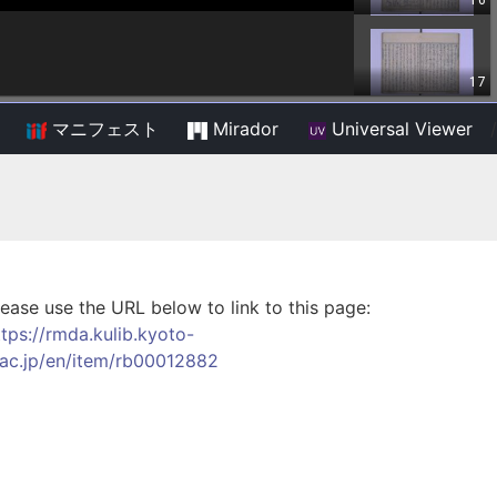
マニフェスト
Mirador
Universal Viewer
/
lease use the URL below to link to this page:
ttps://rmda.kulib.kyoto-
.ac.jp/en/item/rb00012882