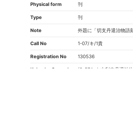
Physical form
刊
Type
刊
Note
外題に「切支丹退治物語刻
Call No
1-07/キ/1貴
Registration No
130536
Kokusho So-mok
(2-574p.) 吉利支丹退
uroku
Rights
Guide for Conten
https://rmda.kulib.kyoto
t Reuse