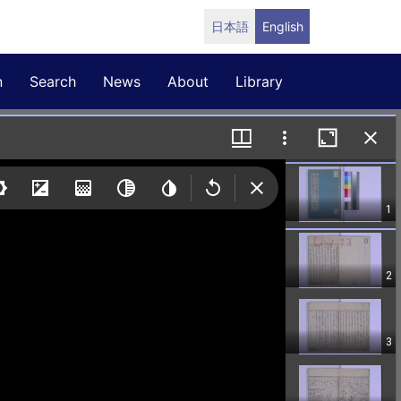
日本語
English
n
Search
News
About
Library