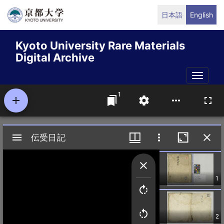
Skip
日本語
English
to
main
Kyoto University Rare Materials
content
Digital Archive
Toggle
naviga