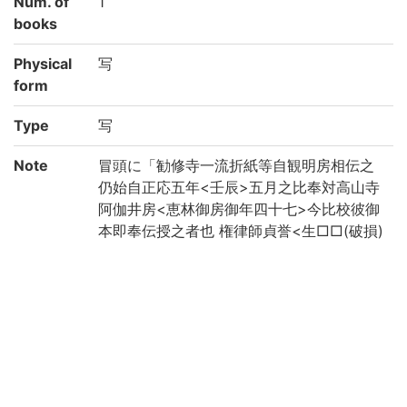
Num. of
1
books
Physical
写
form
Type
写
Note
冒頭に「勧修寺一流折紙等自観明房相伝之
仍始自正応五年<壬辰>五月之比奉対高山寺
阿伽井房<恵林御房御年四十七>今比校彼御
本即奉伝授之者也 権律師貞誉<生□□(破損)
>」
前見返しに「吉澤文庫」朱印あり
Call No
1-26/テ/1貴
Registrat
992070
ion No