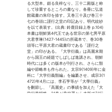
る大型本。頗る良梓なり。三十二殿版と称
して珍重するところの書なり。各冊に弘道
館蔵書の朱印を捺す。又巻三十及び巻三十
七の巻頭に謹行之堂の印記あり。明代紋紗
を以て表装す。(出典: 鈴鹿目録上巻 p.104)
本書は朝鮮第4代王である世宗の第七男平原
大君李琳(1427-1445)の所蔵本で、巻30巻
頭等に平原大君の蔵書印である「謹行之
堂」の印がある。『大学衍義』は高麗末期
から国王の経筵でしばしば進講され、朝鮮
時代には多くの版本が刊行され、さらに類
編や節略本も作られた。太宗9(1409)年に金
科に『大学衍義類編』を編纂させ、成宗3(1
472)年4月には、李石亨等が『大學衍義』
を刪節し、『高麗史』の事績を加えた『大
学衍義輯略』21巻が典校署から木版で刊行
された。京都大学附属図書館所蔵本は初鋳
甲寅字本で、朝鮮で刊行されたもっとも早
い時期の『大学衍義』である。京都大学人