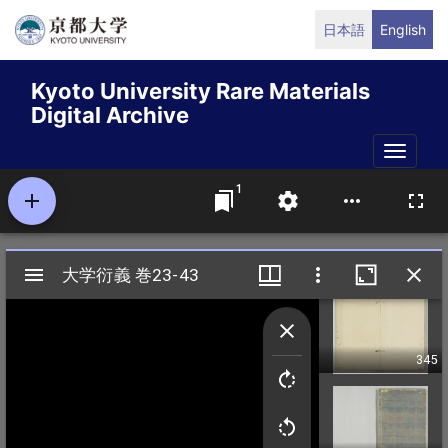
Skip
日本語
English
to
main
Kyoto University Rare Materials
content
Digital Archive
Toggle
naviga