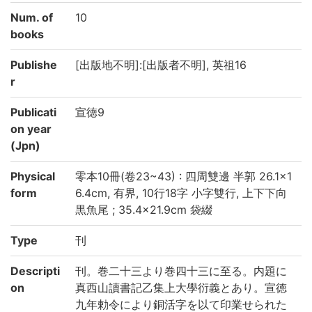
Num. of
10
books
Publishe
[出版地不明]:[出版者不明], 英祖16
r
Publicati
宣徳9
on year
(Jpn)
Physical
零本10冊(卷23~43) : 四周雙邊 半郭 26.1×1
form
6.4cm, 有界, 10行18字 小字雙行, 上下下向
黒魚尾 ; 35.4×21.9cm 袋綴
Type
刊
Descripti
刊。巻二十三より巻四十三に至る。内題に
on
真西山讀書記乙集上大學衍義とあり。宣徳
九年勅令により銅活字を以て印業せられた