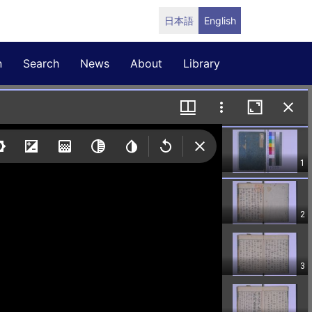
日本語
English
n
Search
News
About
Library