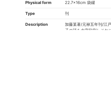
Physical form
22.7×16cm 袋綴
Type
刊
Description
加藤某著/元禄五年刊/江
子の語を大字印刷しそれに
p.151)
Note
刊記「元禄五年申ノ卯月吉
大惣本
Call No
1-84/シ/1貴
Registration No
33297
Kokusho So-mok
(4-307p.) 朱子家訓絵
uroku
Rights