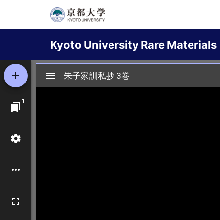
Skip
to
Main
main
Kyoto University Rare Materials 
content
navigation