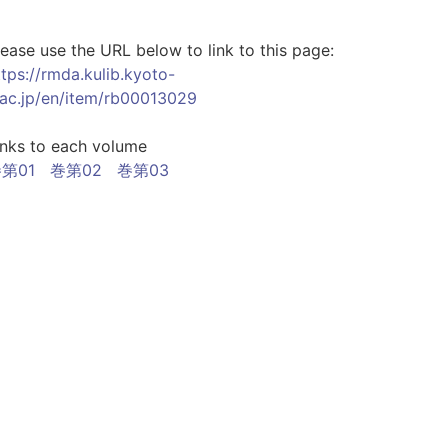
lease use the URL below to link to this page:
ttps://rmda.kulib.kyoto-
.ac.jp/en/item/rb00013029
inks to each volume
第01
巻第02
巻第03