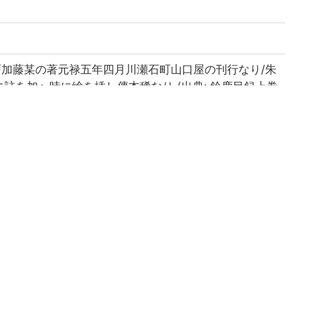
戸加藤某の著元禄五年四月川瀬石町山口屋の刊行なり/朱
註を加へ時に絵を挿し傳本稀なり (出典: 鈴鹿目録上巻
日/川瀬石町 山口屋権兵衛」
抄 || シュシカクンエショウ