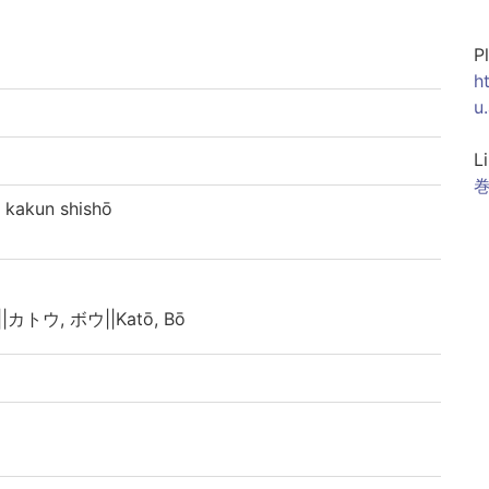
P
h
u
L
巻
akun shishō
|カトウ, ボウ||Katō, Bō