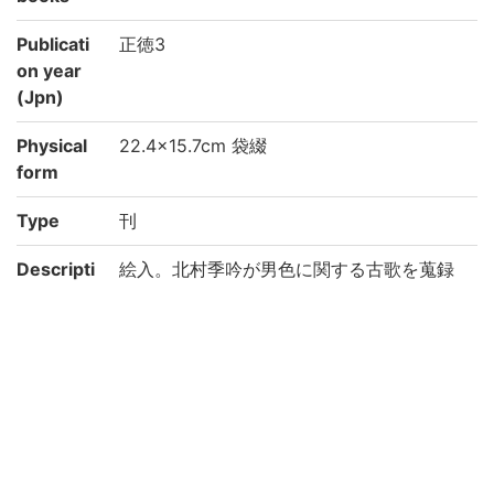
Publicati
正徳3
on year
(Jpn)
Physical
22.4×15.7cm 袋綴
form
Type
刊
Descripti
絵入。北村季吟が男色に関する古歌を蒐録
on
したるものなり。刊本は流布多からず。(出
典: 鈴鹿目録中巻 p.98)
Note
刊記「正徳三癸巳年三月吉祥日 帝都 書林澤
田吉左衛門版」跋末「于時正徳第三暦仲春
日 洛辺散人萱草生行書之」
大惣本