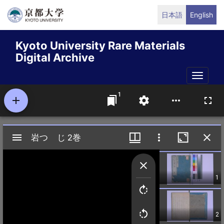
Skip
日本語
English
to
main
Kyoto University Rare Materials
content
Digital Archive
Toggle
naviga