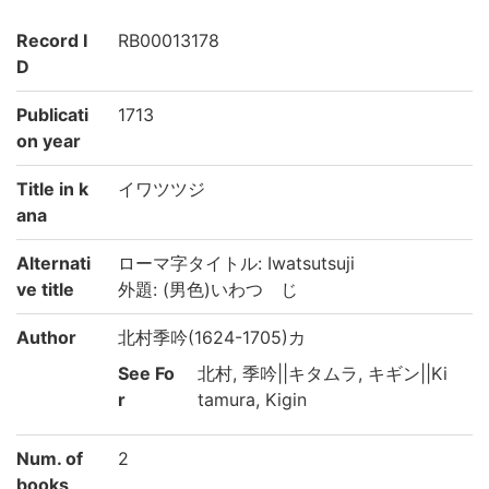
Record I
RB00013178
D
Publicati
1713
on year
Title in k
イワツツジ
ana
Alternati
ローマ字タイトル: Iwatsutsuji
ve title
外題: (男色)いわつゝじ
Author
北村季吟(1624-1705)カ
See Fo
北村, 季吟||キタムラ, キギン||Ki
r
tamura, Kigin
Num. of
2
books