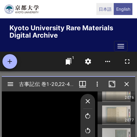
Skip
日本語
English
to
main
Kyoto University Rare Materials
content
Digital Archive
Toggle
naviga