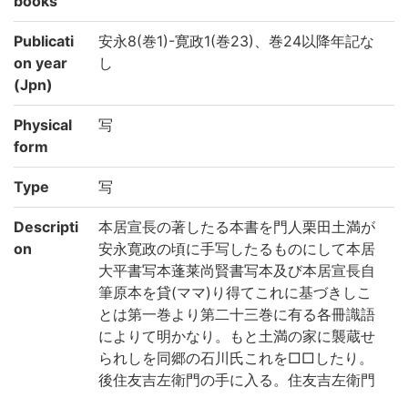
books
Publicati
安永8(巻1)-寛政1(巻23)、巻24以降年記な
on year
し
(Jpn)
Physical
写
form
Type
写
Descripti
本居宣長の著したる本書を門人栗田土満が
on
安永寛政の頃に手写したるものにして本居
大平書写本蓬莱尚賢書写本及び本居宣長自
筆原本を貸(ママ)り得てこれに基づきしこ
とは第一巻より第二十三巻に有る各冊識語
によりて明かなり。もと土満の家に襲蔵せ
られしを同郷の石川氏これを□□したり。
後住友吉左衛門の手に入る。住友吉左衛門
寄贈。本書の伝来は主なるもの数本ある中