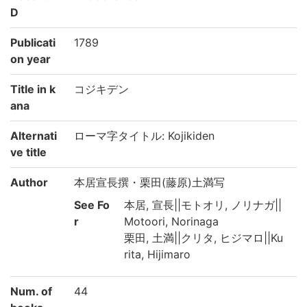
D
Publicati
1789
on year
Title in k
コジキデン
ana
Alternati
ローマ字タイトル: Kojikiden
ve title
Author
本居宣長撰・栗田(藤原)土満写
See Fo
本居, 宣長||モトオリ, ノリナガ||
r
Motoori, Norinaga
栗田, 土満||クリタ, ヒジマロ||Ku
rita, Hijimaro
Num. of
44