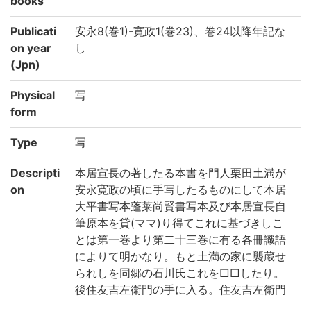
books
Publicati
安永8(巻1)-寛政1(巻23)、巻24以降年記な
on year
し
(Jpn)
Physical
写
form
Type
写
Descripti
本居宣長の著したる本書を門人栗田土満が
on
安永寛政の頃に手写したるものにして本居
大平書写本蓬莱尚賢書写本及び本居宣長自
筆原本を貸(ママ)り得てこれに基づきしこ
とは第一巻より第二十三巻に有る各冊識語
によりて明かなり。もと土満の家に襲蔵せ
られしを同郷の石川氏これを□□したり。
後住友吉左衛門の手に入る。住友吉左衛門
寄贈。本書の伝来は主なるもの数本ある中