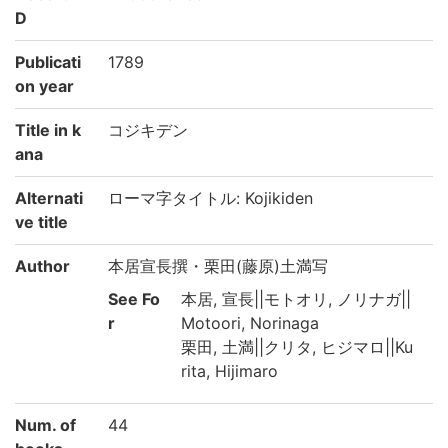
D
Publicati
1789
on year
Title in k
コジキデン
ana
Alternati
ローマ字タイトル: Kojikiden
ve title
Author
本居宣長撰・栗田(藤原)土満写
See Fo
本居, 宣長||モトオリ, ノリナガ||
r
Motoori, Norinaga
栗田, 土満||クリタ, ヒジマロ||Ku
rita, Hijimaro
Num. of
44