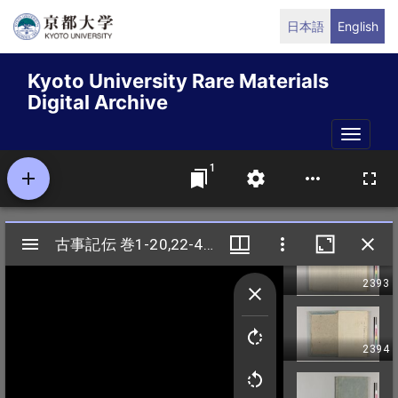
Skip
日本語
English
to
main
Kyoto University Rare Materials
content
Digital Archive
Toggle
naviga