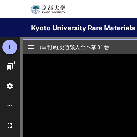
Skip
to
Main
main
Kyoto University Rare Materials 
content
navigation