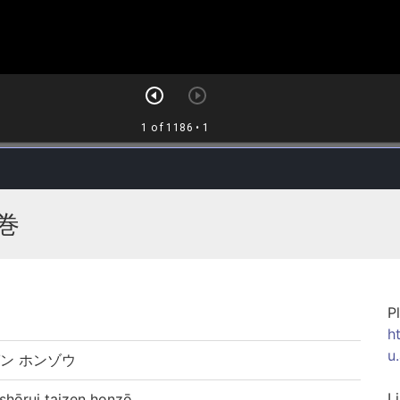
巻
P
h
u
ン ホンゾウ
L
rui taizen honzō