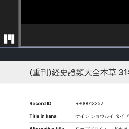
(重刊)経史證類大全本草 31
Record ID
RB00013352
Title in kana
ケイシ ショウルイ タイゼ
Alternative title
ローマ字タイトル: Keishi shō