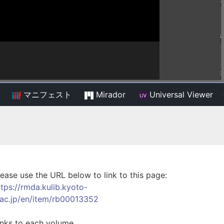
マニフェスト
Mirador
Universal Viewer
/
lease use the URL below to link to this page:
ttps://rmda.kulib.kyoto-
.ac.jp/en/item/rb00013352
inks to each volume