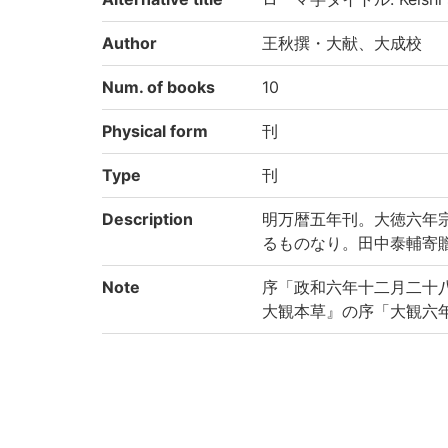
Author
王秋撰・大献、大成校
Num. of books
10
Physical form
刊
Type
刊
Description
明万暦五年刊。大徳六年宗
るものなり。田中泰輔寄贈。(
Note
序「政和六年十二月二十
大観本草』の序「大観六
Call No
6-21/ケ/1貴
Registration No
209754
Creation year
2018