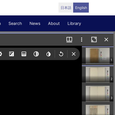
日本語
English
n
Search
News
About
Library