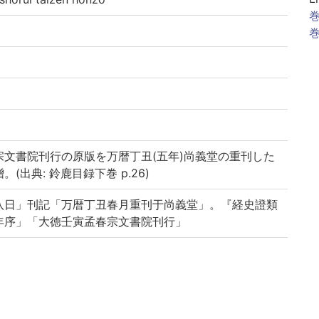
巻
巻
文書院刊行の原版を万暦丁丑(五年)尚義堂の重刊した
出典: 鈴鹿目録下巻 p.26)
八日」刊記「万暦丁丑春月重刊于尚義堂」。『経史證類
年序」「大徳壬寅孟春宗文書院刊行」