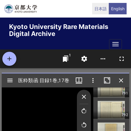
Skip
日本語
English
to
main
Kyoto University Rare Materials
content
Digital Archive
Toggle
naviga