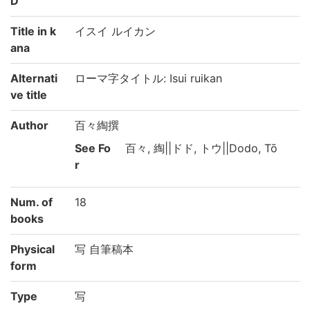
D
Title in k
イスイ ルイカン
ana
Alternati
ローマ字タイトル: Isui ruikan
ve title
Author
百々綯撰
See Fo
百々, 綯||ドド, トウ||Dodo, Tō
r
Num. of
18
books
Physical
写 自筆稿本
form
Type
写