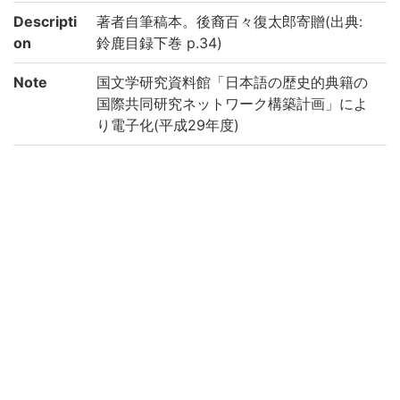
Descripti
著者自筆稿本。後裔百々復太郎寄贈(出典:
on
鈴鹿目録下巻 p.34)
Note
国文学研究資料館「日本語の歴史的典籍の
国際共同研究ネットワーク構築計画」によ
り電子化(平成29年度)
Call No
7-02/イ/10貴
Registrat
48069
ion No
Kokusho
(1-186p.) 医粋類函稿本 || イスイルイカン
So-moku
コウホン
roku
Creation
2017
year