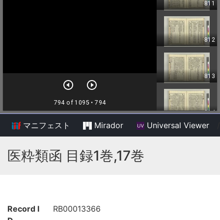
マニフェスト
Mirador
Universal Viewer
/
医粋類函 目録1巻,17巻
Record I
RB00013366