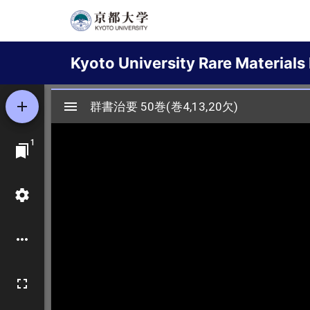
Skip
to
Main
main
Kyoto University Rare Materials 
content
navigation