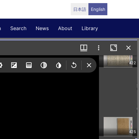
日本語
English
n
Search
News
About
Library