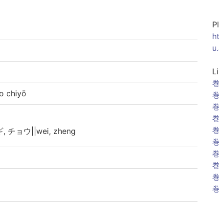
P
h
u
L
巻
chiyō
巻
巻
巻
巻
ギ, チョウ||wei, zheng
巻
巻
巻
巻
巻