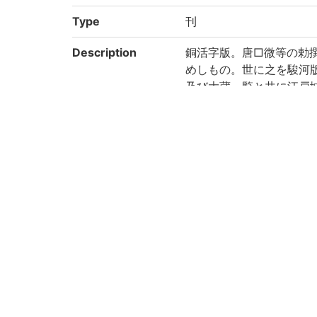
Type
刊
Description
銅活字版。唐□微等の勅
めしもの。世に之を駿河
及び大蔵一覧と共に江戸
し時和歌山に移る。本書
歌山徳川氏蔵及び南葵文
く。(出典: 鈴鹿目録下巻 p.
Note
駿河版。帙題には「駿河
Call No
10-04/ク/1貴
Registration No
19057
Creation year
2018
Rights