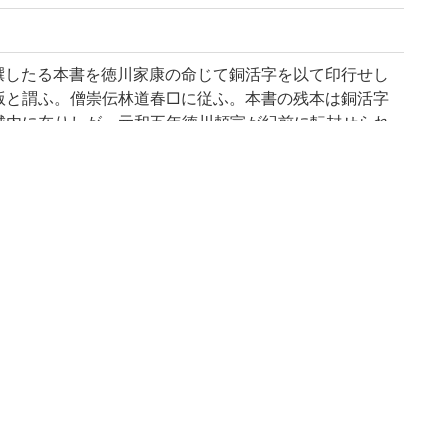
撰したる本書を徳川家康の命じて銅活字を以て印行せし
版と謂ふ。僧崇伝林道春□に従ふ。本書の残本は銅活字
城内に在りしが、元和五年徳川頼宣が紀前に転封せられ
はその残本の一を徳川頼倫の寄贈せるものにして、旧和
庫の印記あり。惜しむらくは巻四、十三、廿の三巻を欠
155)
二年」とある