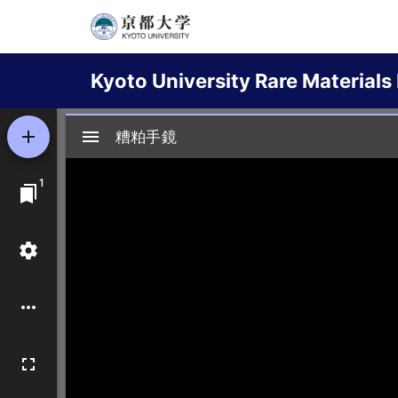
Skip
to
Main
main
Kyoto University Rare Materials 
content
navigation