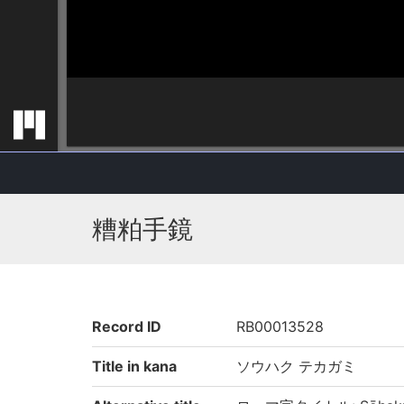
糟粕手鏡
Record ID
RB00013528
Title in kana
ソウハク テカガミ