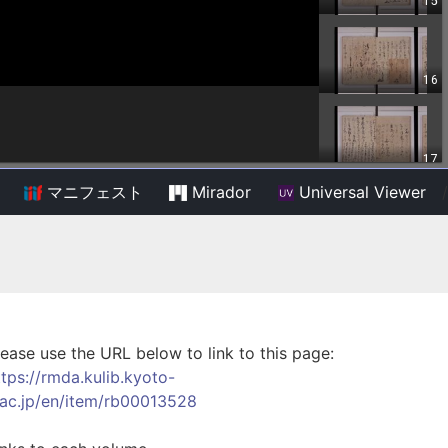
マニフェスト
Mirador
Universal Viewer
/
lease use the URL below to link to this page:
ttps://rmda.kulib.kyoto-
.ac.jp/en/item/rb00013528