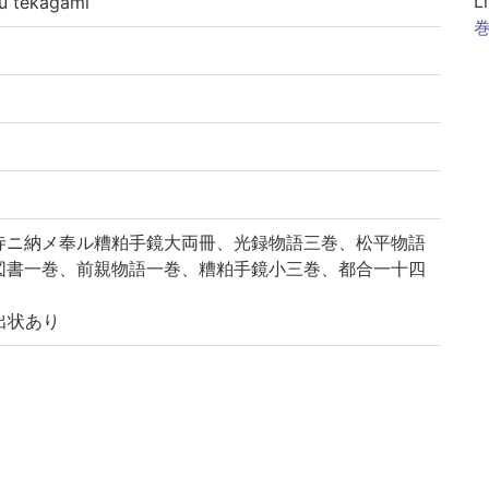
L
tekagami
巻
寺ニ納メ奉ル糟粕手鏡大両冊、光録物語三巻、松平物語
図書一巻、前親物語一巻、糟粕手鏡小三巻、都合一十四
出状あり
| ソウハクテカガミ