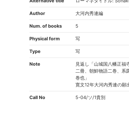
Alternative title
ローマ字タイトル: Sōhaku 
Author
大河内秀連編
Num. of books
5
Physical form
写
Type
写
Note
見返し「山城国八幡正福
二冊、朝鮮物語二巻、系
巻也」
寛文12年大河内秀連の願
Call No
5-04/ソ/1貴別
Registration No
7662
Kokusho So-mok
(5-279p.) 糟粕手鏡 |