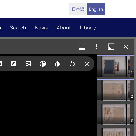
日本語
English
n
Search
News
About
Library