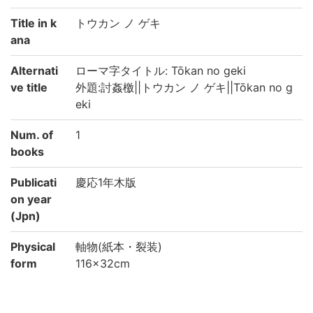
Title in k
トウカン ノ ゲキ
ana
Alternati
ローマ字タイトル: Tōkan no geki
ve title
外題:討姦檄||トウカン ノ ゲキ||Tōkan no g
eki
Num. of
1
books
Publicati
慶応1年木版
on year
(Jpn)
Physical
軸物(紙本・裂装)
form
116×32cm
Note
掛軸
奥書等:「慶応元年一月四日絵堂駅賊軍本営