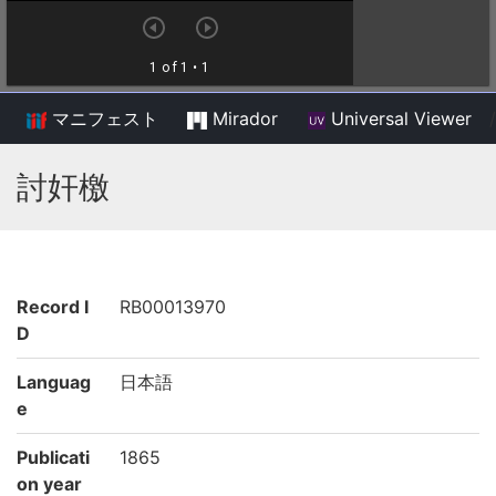
マニフェスト
Mirador
Universal Viewer
/
討奸檄
Record I
RB00013970
D
Languag
日本語
e
Publicati
1865
on year