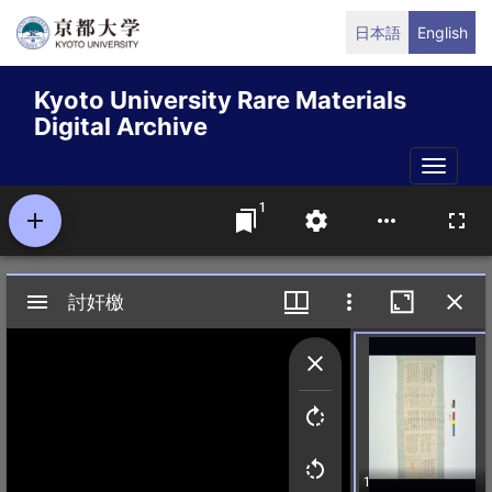
Skip
日本語
English
to
main
Kyoto University Rare Materials
content
Digital Archive
Toggle
naviga